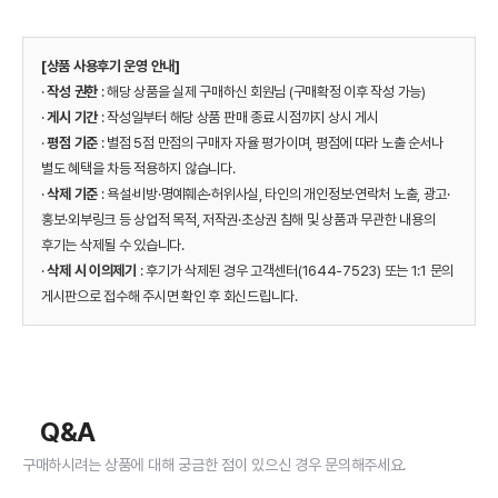
[상품 사용후기 운영 안내]
·
작성 권한
: 해당 상품을 실제 구매하신 회원님 (구매확정 이후 작성 가능)
·
게시 기간
: 작성일부터 해당 상품 판매 종료 시점까지 상시 게시
·
평점 기준
: 별점 5점 만점의 구매자 자율 평가이며, 평점에 따라 노출 순서나
별도 혜택을 차등 적용하지 않습니다.
·
삭제 기준
: 욕설·비방·명예훼손·허위사실, 타인의 개인정보·연락처 노출, 광고·
홍보·외부링크 등 상업적 목적, 저작권·초상권 침해 및 상품과 무관한 내용의
후기는 삭제될 수 있습니다.
·
삭제 시 이의제기
: 후기가 삭제된 경우 고객센터(1644-7523) 또는 1:1 문의
게시판으로 접수해 주시면 확인 후 회신드립니다.
Q&A
구매하시려는 상품에 대해 궁금한 점이 있으신 경우 문의해주세요.