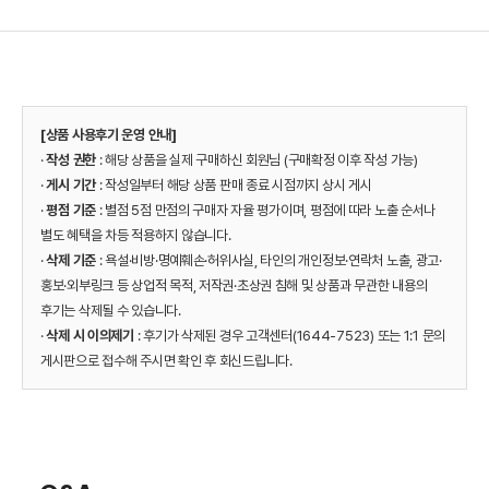
[상품 사용후기 운영 안내]
·
작성 권한
: 해당 상품을 실제 구매하신 회원님 (구매확정 이후 작성 가능)
·
게시 기간
: 작성일부터 해당 상품 판매 종료 시점까지 상시 게시
·
평점 기준
: 별점 5점 만점의 구매자 자율 평가이며, 평점에 따라 노출 순서나
별도 혜택을 차등 적용하지 않습니다.
·
삭제 기준
: 욕설·비방·명예훼손·허위사실, 타인의 개인정보·연락처 노출, 광고·
홍보·외부링크 등 상업적 목적, 저작권·초상권 침해 및 상품과 무관한 내용의
후기는 삭제될 수 있습니다.
·
삭제 시 이의제기
: 후기가 삭제된 경우 고객센터(1644-7523) 또는 1:1 문의
게시판으로 접수해 주시면 확인 후 회신드립니다.