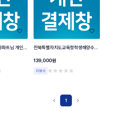
천안역우방아이유쉘아파트님 개인결제창
전북특별자치도교육청학생해양수련원 개인결제창
139,000원
리뷰 0
navigate_before
navigate_next
1