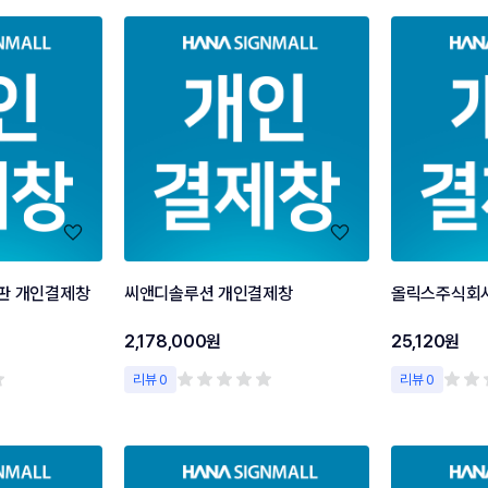
판 개인결제창
씨앤디솔루션 개인결제창
올릭스주식회
2,178,000원
25,120원
리뷰 0
리뷰 0