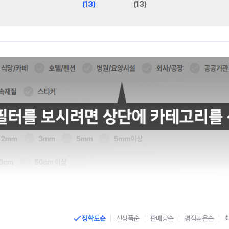
(13)
(13)
정확도순
신상품순
판매량순
평점높은순