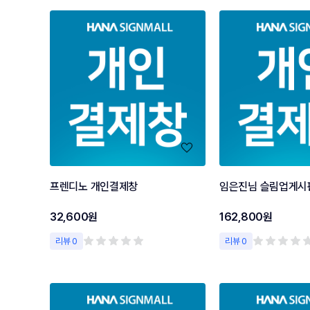
프렌디노 개인결제창
임은진님 슬림업게시
32,600원
162,800원
리뷰 0
리뷰 0