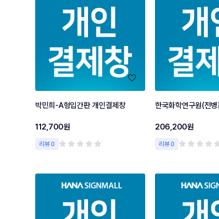
박민희-A형입간판 개인결제창
112,700원
206,200원
리뷰 0
리뷰 0