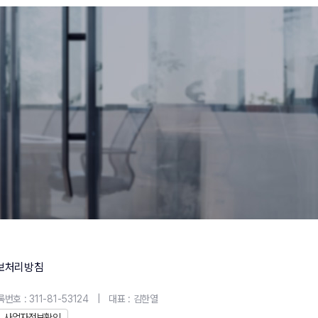
보처리방침
호 : 311-81-53124
|
대표 : 김한열
사업자정보확인