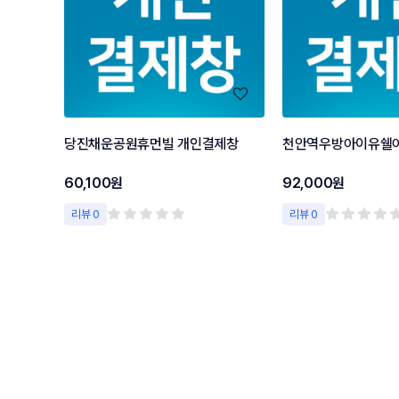
당진채운공원휴먼빌 개인결제창
60,100원
92,000원
리뷰 0
리뷰 0