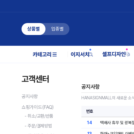
상품별
업종별
고객센터
공지사항
공지사항
HANASIGNMALL의 새로운 
쇼핑가이드(FAQ)
번호
- 취소/교환/반품
14
택배사 휴무 및 광복
- 주문/결제방법
13
화재+코일매트 이벤