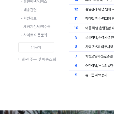
- 회원혜택/서비스
12
감염관리·위생 안내 
- 배송관련
- 회원정보
11
장마철 침수·미끄럼 
- 세금계산서/영수증
10
여름 폭염·온열질환 
- 사이트 이용문의
9
물놀이터,수경시설 
8
차량 2부제 의무시행
1:1 문의
7
차량요일제상품모음!
비회원 주문 및 배송조회
6
어린이날/스승의날현
5
뉴오픈 혜택공지