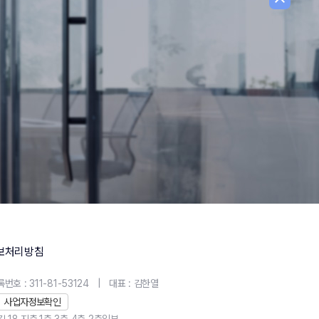
보처리방침
호 : 311-81-53124
|
대표 : 김한열
사업자정보확인