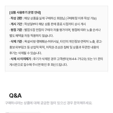
[상품 사용후기 운영 안내]
·
작성 권한
: 해당 상품을 실제 구매하신 회원님 (구매확정 이후 작성 가능)
·
게시 기간
: 작성일부터 해당 상품 판매 종료 시점까지 상시 게시
·
평점 기준
: 별점 5점 만점의 구매자 자율 평가이며, 평점에 따라 노출 순서나
별도 혜택을 차등 적용하지 않습니다.
·
삭제 기준
: 욕설·비방·명예훼손·허위사실, 타인의 개인정보·연락처 노출, 광고·
홍보·외부링크 등 상업적 목적, 저작권·초상권 침해 및 상품과 무관한 내용의
후기는 삭제될 수 있습니다.
·
삭제 시 이의제기
: 후기가 삭제된 경우 고객센터(1644-7523) 또는 1:1 문의
게시판으로 접수해 주시면 확인 후 회신드립니다.
Q&A
구매하시려는 상품에 대해 궁금한 점이 있으신 경우 문의해주세요.