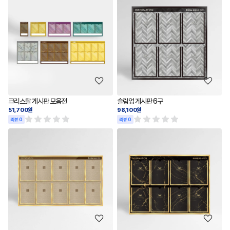
크리스탈 게시판 모음전
슬림업 게시판 6구
51,700원
98,100원
리뷰 0
리뷰 0