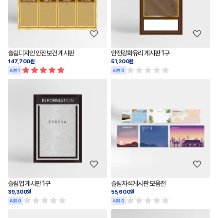
슬림디자인 안전보건 게시판
안전강화유리 게시판 1구
147,700원
51,200원
리뷰 1
리뷰 0
슬림업 게시판 1구
슬림자석게시판 모음전
39,300원
55,600원
리뷰 0
리뷰 0