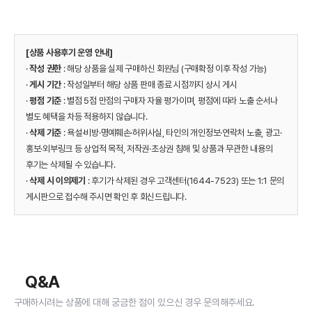
[상품 사용후기 운영 안내]
·
작성 권한
: 해당 상품을 실제 구매하신 회원님 (구매확정 이후 작성 가능)
·
게시 기간
: 작성일부터 해당 상품 판매 종료 시점까지 상시 게시
·
평점 기준
: 별점 5점 만점의 구매자 자율 평가이며, 평점에 따라 노출 순서나
별도 혜택을 차등 적용하지 않습니다.
·
삭제 기준
: 욕설·비방·명예훼손·허위사실, 타인의 개인정보·연락처 노출, 광고·
홍보·외부링크 등 상업적 목적, 저작권·초상권 침해 및 상품과 무관한 내용의
후기는 삭제될 수 있습니다.
·
삭제 시 이의제기
: 후기가 삭제된 경우 고객센터(1644-7523) 또는 1:1 문의
게시판으로 접수해 주시면 확인 후 회신드립니다.
Q&A
구매하시려는 상품에 대해 궁금한 점이 있으신 경우 문의해주세요.