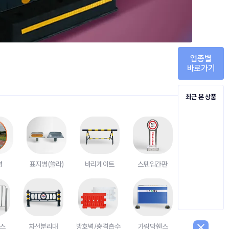
업종별
바로가기
최근 본 상품
경
표지병(쏠라)
바리게이트
스텐입간판
close
스
차선분리대
방호벽/충격흡수
가림막휀스