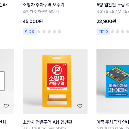
칼라
소방차 주차구역 오뚜기
A형 입간판 노랑
소방차 주차구역 오뚜기
S 31x65.5 / M 45
45,000원
23,900원
리뷰 0
리뷰 0
인쇄
소방차 전용구역 A형 입간판
이중 주차금지 안
소방차 전용구역 A형 입간판
이중 주차금지 안내판