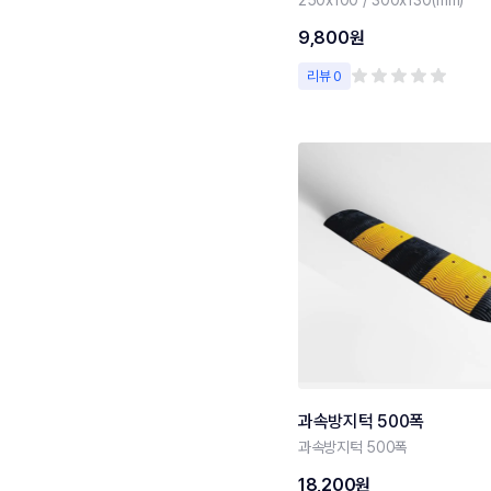
9,800원
리뷰 0
과속방지턱 500폭
과속방지턱 500폭
18,200원