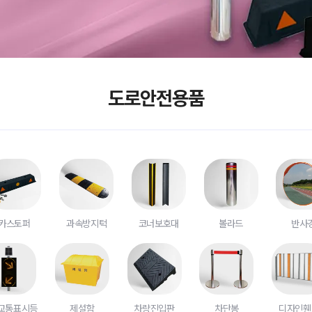
도로안전용품
카스토퍼
과속방지턱
코너보호대
볼라드
반사
교통표시등
제설함
차량진입판
차단봉
디자인휀