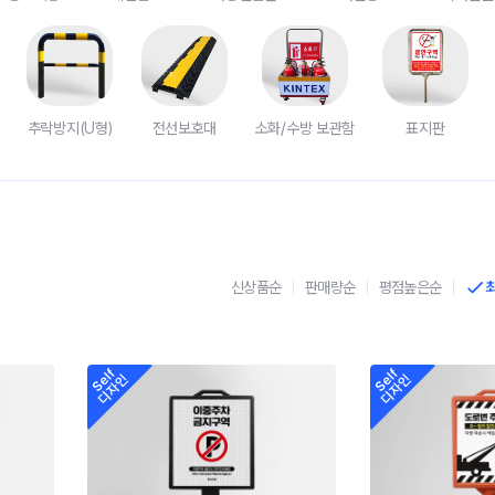
추락방지(U형)
전선보호대
소화/수방 보관함
표지판
신상품순
판매량순
평점높은순