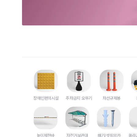
장애인편의시설
주차금지 오뚜기
차선규제봉
높이제한바
자전거보관대
쐐기/셋트앙카
쏠라