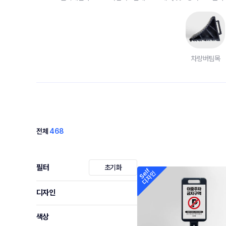
차량버팀목
전체
468
필터
초기화
디자인
색상