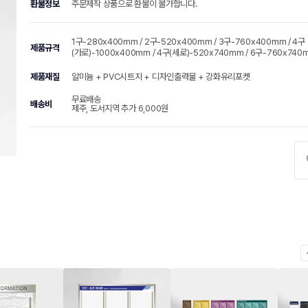
환불정보
주문제작 상품으로 환불이 불가합니다.
1구-280x400mm / 2구-520x400mm / 3구-760x400mm / 4구
제품규격
(가로)-1000x400mm / 4구(세로)-520x740mm / 6구-760x740
제품재질
알미늄 + PVC시트지 + 디자인출력물 + 강화유리포켓
무료배송
배송비
제주, 도서지역 추가 6,000원
chevr