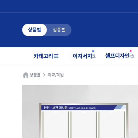
상품별
업종별
상품별
학교/학원