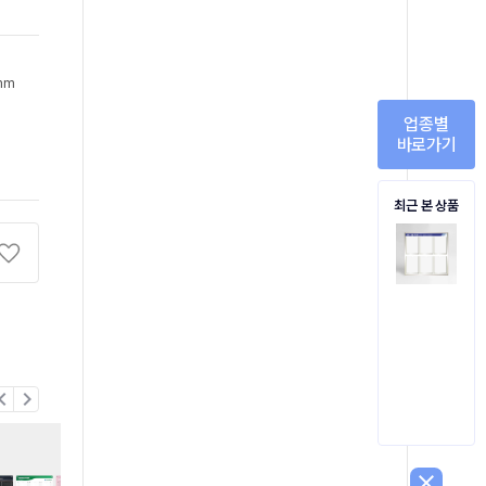
mm
업종별
바로가기
최근 본 상품
on_left
chevron_right
close