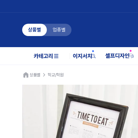
상품별
업종별
상품별
학교/학원