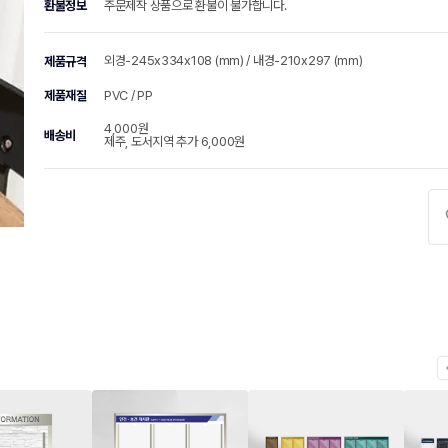
환불정보
주문제작 상품으로 환불이 불가합니다.
외경-245x334x108 (mm) / 내경-210x297 (mm)
제품규격
제품재질
PVC / PP
4,000원
배송비
제주, 도서지역 추가 6,000원
chevr