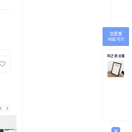
업종별
바로가기
최근 본 상품
on_left
chevron_right
close