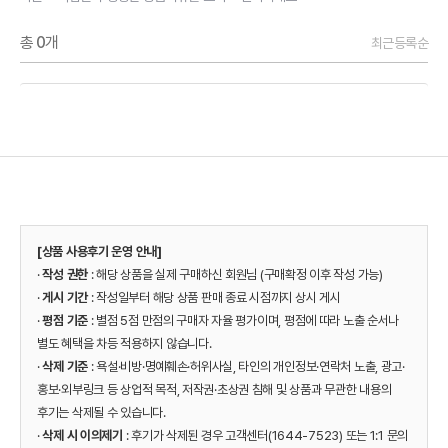
총
0
개
최근등록순
[상품 사용후기 운영 안내]
·
작성 권한
: 해당 상품을 실제 구매하신 회원님 (구매확정 이후 작성 가능)
·
게시 기간
: 작성일부터 해당 상품 판매 종료 시점까지 상시 게시
·
평점 기준
: 별점 5점 만점의 구매자 자율 평가이며, 평점에 따라 노출 순서나
별도 혜택을 차등 적용하지 않습니다.
·
삭제 기준
: 욕설·비방·명예훼손·허위사실, 타인의 개인정보·연락처 노출, 광고·
홍보·외부링크 등 상업적 목적, 저작권·초상권 침해 및 상품과 무관한 내용의
후기는 삭제될 수 있습니다.
·
삭제 시 이의제기
: 후기가 삭제된 경우 고객센터(1644-7523) 또는 1:1 문의