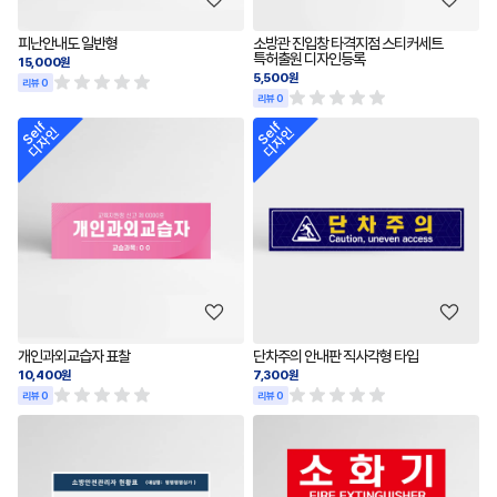
피난안내도 일반형
소방관 진입창 타격지점 스티커세트
특허출원 디자인등록
15,000원
5,500원
리뷰 0
리뷰 0
개인과외교습자 표찰
단차주의 안내판 직사각형 타입
10,400원
7,300원
리뷰 0
리뷰 0