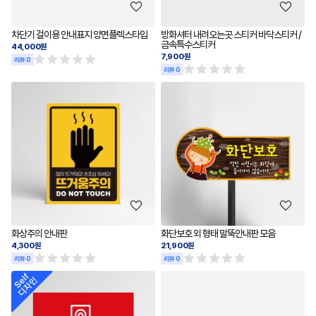
차단기 걸이용 안내표지 양면플렉스타입
방화셔터 내려오는곳 스티커 바닥스티커 /
금속특수스티커
44,000원
7,900원
리뷰 0
리뷰 0
화상주의 안내판
화단보호 외 형태 말뚝안내판 모음
4,300원
21,900원
리뷰 0
리뷰 0