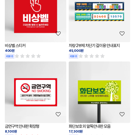
비상벨 스티커
차량 2부제 차단기 걸이용 안내표지
400원
45,000원
리뷰 0
리뷰 0
금연구역 안내판 확장형
화단보호 외 말뚝안내판 모음
8,100원
17,300원