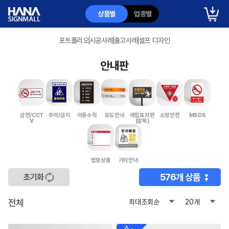
상품별
업종별
포트폴리오
시공사례
출고사례
셀프 디자인
안내판
금연/CCT
주의/금지
이용수칙
유도안내
매립표지판
소방안전
MSDS
V
(말뚝)
법령상품
기타안내
576
개 상품
초기화
전체