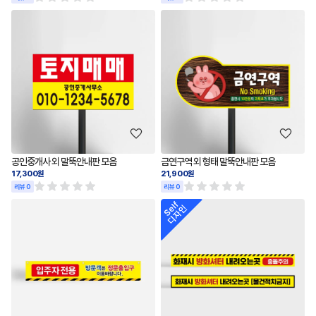
공인중개사 외 말뚝안내판 모음
금연구역 외 형태 말뚝안내판 모음
17,300원
21,900원
리뷰 0
리뷰 0