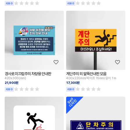
리뷰 0
리뷰 0
경사로 미끄럼주의 차량용 안내판
계단주의 외 말뚝안내판 모음
420x300(mm)
400x220mm/파이프 15mm/길이 1 m
21,900원
17,300원
리뷰 0
리뷰 0