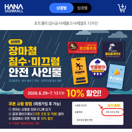
상품별
업종별
포트폴리오
시공사례
출고사례
셀프 디자인