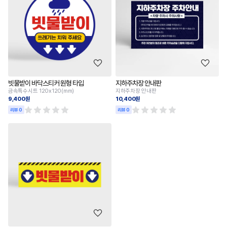
빗물받이 바닥스티커 원형 타입
지하주차장 안내판
금속특수시트 120x120(mm)
지하주차장 안내판
9,400원
10,400원
리뷰 0
리뷰 0