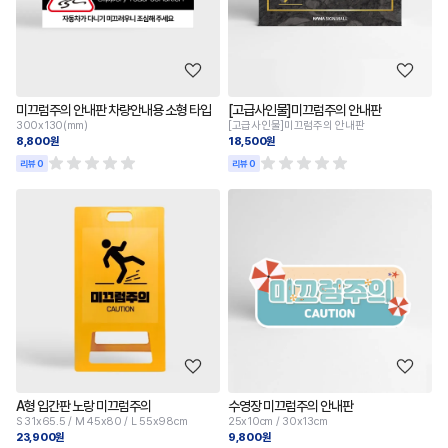
미끄럼주의 안내판 차량안내용 소형 타입
[고급사인물]미끄럼주의 안내판
300x130(mm)
[고급사인물]미끄럼주의 안내판
8,800원
18,500원
리뷰 0
리뷰 0
A형 입간판 노랑 미끄럼주의
수영장 미끄럼주의 안내판
S 31x65.5 / M 45x80 / L 55x98cm
25x10cm / 30x13cm
23,900원
9,800원