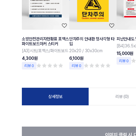
소방안전관리자현황표 포맥스
단차주의 안내판 정사각형 타
피난안내도
화이트보드마커 스티커
입
[A3]시트/포맥스/화이트보드
20x20 / 30x30cm
15,000원
4,300원
6,100원
리뷰 0
리뷰 0
리뷰 0
상세정보
리뷰 (0)
이미지 클릭 시 