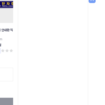
 안내판 직사각형 타
[당일배송] 소방안전관리자현
소화기 위치표시 안내판
황표
소화기 위치표시 안내판
cm
[A3]스티커/포맥스/화이트보드스티커
400원
원
4,300원
리뷰 0
리뷰 0