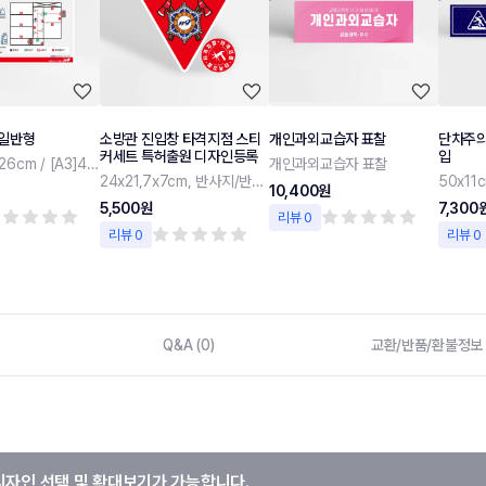
 일반형
소방관 진입창 타격지점 스티
개인과외교습자 표찰
단차주의
커세트 특허출원 디자인등록
입
[B4]36.5x26cm / [A3]42x30cm
개인과외교습자 표찰
24x21,7x7cm, 반사지/반사지+야광 스티커
50x11
10,400원
5,500원
7,300
리뷰 0
리뷰 0
리뷰 0
Q&A (0)
교환/반품/환불정보
디자인 선택 및 확대보기가 가능합니다.