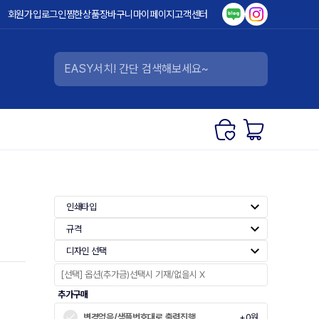
회원가입
로그인
찜한상품
장바구니
마이페이지
고객센터
인쇄타입
규격
디자인 선택
추가구매
변경없음/샘플번호대로 출력진행
+0원