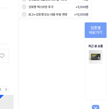
상호명 텍스트만 추가
+5,000원
로고+상호명 또는 내용 부분 변경
+10,000원
업종별
바로가기
최근 본 상품
on_left
chevron_right
close