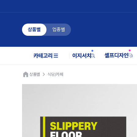
상품별
업종별
상품별
식당/카페