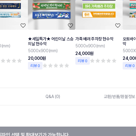
★세일특가★ 어린이날 스승
가족 배려 주차장 현수막
오토바이
의날 현수막
막
0(mm)
5000x900(mm)
5000x900(mm)
5000X
24,000원
20,000원
24,00
리뷰 0
리뷰 0
리뷰 0
Q&A (0)
교환/반품/환불정보
디자인 선택 및 확대보기가 가능합니다.