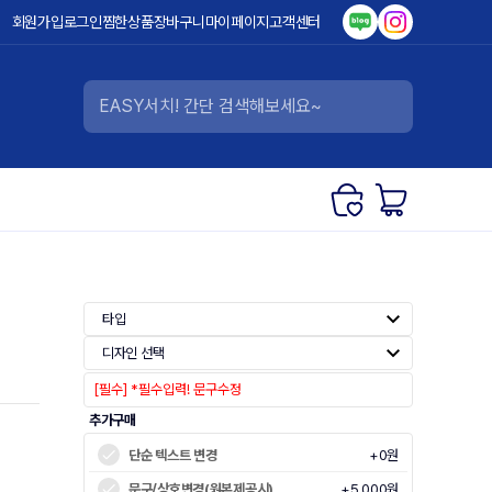
회원가입
로그인
찜한상품
장바구니
마이페이지
고객센터
타입
디자인 선택
추가구매
단순 텍스트 변경
+0원
문구/상호변경(원본제공시)
+5,000원