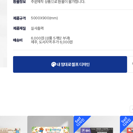
환불정보
주문제작 상품으로 환불이 불가합니다.
5000X900(mm)
제품규격
제품재질
실사출력
6,000원 (상품 5개당 부과)
배송비
제주, 도서지역 추가 6,000원
내 맘대로 셀프 디자인
chevr