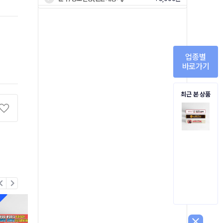
업종별
바로가기
최근 본 상품
on_left
chevron_right
close