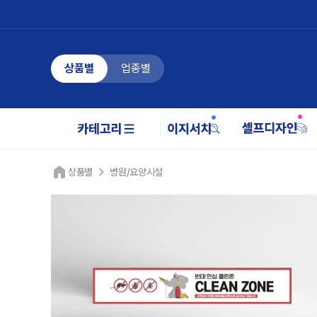
상품별
업종별
상품별
병원/요양시설