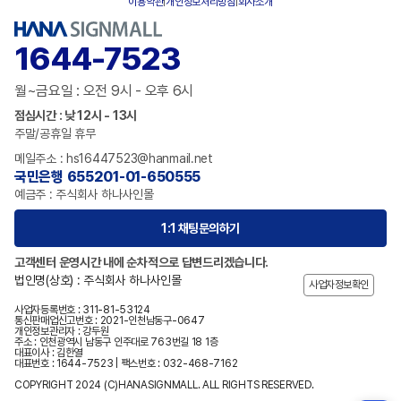
이용약관
|
개인정보처리방침
|
회사소개
1644-7523
월~금요일 : 오전 9시 - 오후 6시
점심시간 : 낮 12시 - 13시
주말/공휴일 휴무
메일주소 : hs16447523@hanmail.net
국민은행 655201-01-650555
예금주 : 주식회사 하나사인몰
1:1 채팅문의하기
고객센터 운영시간 내에 순차적으로 답변드리겠습니다.
법인명(상호) : 주식회사 하나사인몰
사업자정보확인
사업자등록번호 : 311-81-53124
통신판매업신고번호 : 2021-인천남동구-0647
개인정보관리자 : 강두원
주소 : 인천광역시 남동구 인주대로 763번길 18 1층
대표이사 : 김한열
대표번호 : 1644-7523 | 팩스번호 : 032-468-7162
COPYRIGHT 2024 (C)HANASIGNMALL. ALL RIGHTS RESERVED.