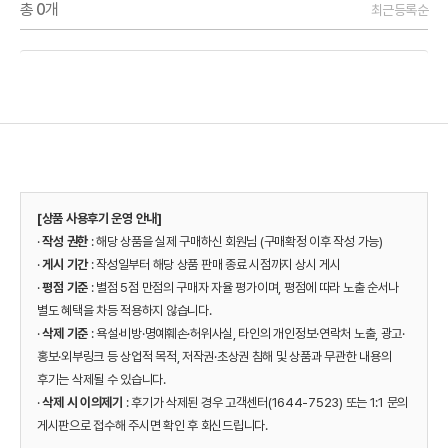
총
0
개
최근등록순
[상품 사용후기 운영 안내]
·
작성 권한
: 해당 상품을 실제 구매하신 회원님 (구매확정 이후 작성 가능)
·
게시 기간
: 작성일부터 해당 상품 판매 종료 시점까지 상시 게시
·
평점 기준
: 별점 5점 만점의 구매자 자율 평가이며, 평점에 따라 노출 순서나
별도 혜택을 차등 적용하지 않습니다.
·
삭제 기준
: 욕설·비방·명예훼손·허위사실, 타인의 개인정보·연락처 노출, 광고·
홍보·외부링크 등 상업적 목적, 저작권·초상권 침해 및 상품과 무관한 내용의
후기는 삭제될 수 있습니다.
·
삭제 시 이의제기
: 후기가 삭제된 경우 고객센터(1644-7523) 또는 1:1 문의
게시판으로 접수해 주시면 확인 후 회신드립니다.