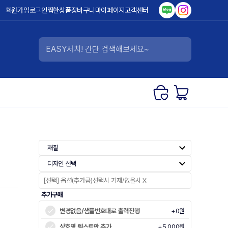
회원가입
로그인
찜한상품
장바구니
마이페이지
고객센터
재질
디자인 선택
추가구매
변경없음/샘플번호대로 출력진행
+0원
상호명 텍스트만 추가
+5,000원