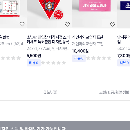
 일반형
소방관 진입창 타격지점 스티
개인과외교습자 표찰
단차주의
커세트 특허출원 디자인등록
입
[B4]36.5x26cm / [A3]42x30cm
개인과외교습자 표찰
24x21,7x7cm, 반사지/반사지+야광 스티커
50x11
10,400원
5,500원
7,300
리뷰 0
리뷰 0
리뷰 0
Q&A (0)
교환/반품/환불정보
디자인 선택 및 확대보기가 가능합니다.