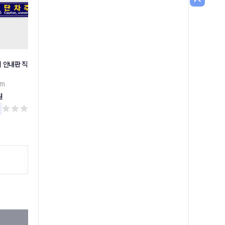
 안내판 직사각형 타
[당일배송] 소방안전관리자현
소화기 위치표시 안내판
황표
소화기 위치표시 안내판
cm
[A3]스티커/포맥스/화이트보드스티커
400원
원
4,300원
리뷰 0
리뷰 0