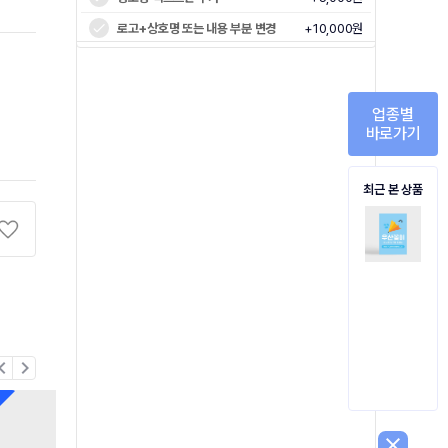
로고+상호명 또는 내용 부분 변경
+10,000원
업종별
바로가기
최근 본 상품
on_left
chevron_right
close