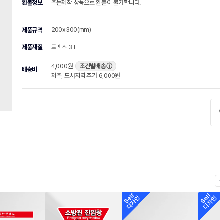
환불정보
주문제작 상품으로 환불이 불가합니다.
200x300(mm)
제품규격
제품재질
포맥스 3T
4,000원
조건별배송
ⓘ
배송비
제주, 도서지역 추가 6,000원
chevr