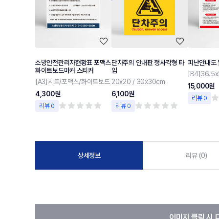
소방안전관리자현황표 포맥스
단차주의 안내판 정사각형 타
피난안내도
화이트보드마커 스티커
입
[A3]시트/포맥스/화이트보드
20x20 / 30x30cm
15,000원
4,300원
6,100원
리뷰 0
리뷰 0
리뷰 0
상세정보
리뷰 (0)
이미지 클릭 시 