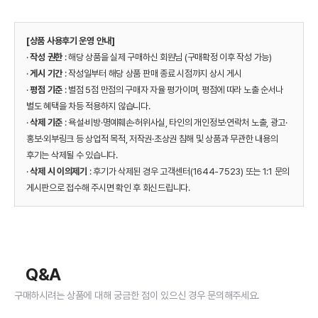
[상품 사용후기 운영 안내]
·
작성 권한
: 해당 상품을 실제 구매하신 회원님 (구매확정 이후 작성 가능)
·
게시 기간
: 작성일부터 해당 상품 판매 종료 시점까지 상시 게시
·
평점 기준
: 별점 5점 만점의 구매자 자율 평가이며, 평점에 따라 노출 순서나
별도 혜택을 차등 적용하지 않습니다.
·
삭제 기준
: 욕설·비방·명예훼손·허위사실, 타인의 개인정보·연락처 노출, 광고·
홍보·외부링크 등 상업적 목적, 저작권·초상권 침해 및 상품과 무관한 내용의
후기는 삭제될 수 있습니다.
·
삭제 시 이의제기
: 후기가 삭제된 경우 고객센터(1644-7523) 또는 1:1 문의
게시판으로 접수해 주시면 확인 후 회신드립니다.
Q&A
구매하시려는 상품에 대해 궁금한 점이 있으신 경우 문의해주세요.