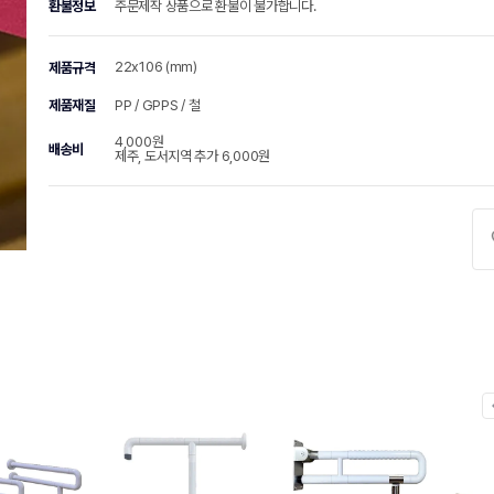
환불정보
주문제작 상품으로 환불이 불가합니다.
22x106 (mm)
제품규격
제품재질
PP / GPPS / 철
4,000원
배송비
제주, 도서지역 추가 6,000원
chevr