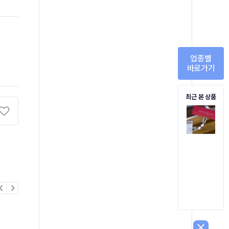
업종별
바로가기
최근 본 상품
on_left
chevron_right
close