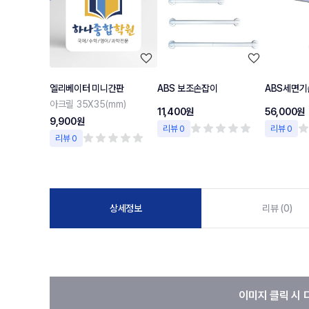
엘리베이터 미니간판
ABS 보조손잡이
ABS세면기
아크릴 35X35(mm)
11,400원
56,000원
9,900원
리뷰 0
리뷰 0
리뷰 0
상세정보
리뷰 (0)
이미지 클릭 시 