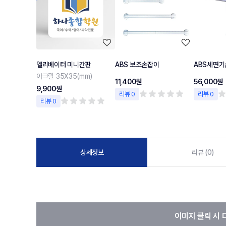
엘리베이터 미니간판
ABS 보조손잡이
ABS세면기
아크릴 35X35(mm)
11,400원
56,000원
9,900원
리뷰 0
리뷰 0
리뷰 0
상세정보
리뷰 (0)
이미지 클릭 시 