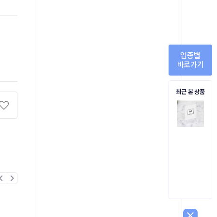
업종별
바로가기
최근 본 상품
on_left
chevron_right
close