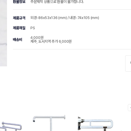
환불정보
주문제작 상품으로 환불이 불가합니다.
외경-86x53x136 (mm) / 내경-74x105 (mm)
제품규격
제품재질
PS
4,000원
배송비
제주, 도서지역 추가 6,000원
chevr