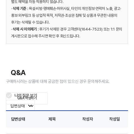
별도 혜택을 차등 적용하지 않습니다.
·
삭제 기준
: 욕설·비방·명예훼손·허위사실, 타인의 개인정보·연락처 노출, 광고·
홍보·외부링크 등 상업적 목적, 저작권·초상권 침해 및 상품과 무관한 내용의
후기는 삭제될 수 있습니다.
·
삭제 시 이의제기
: 후기가 삭제된 경우 고객센터(1644-7523) 또는 1:1 문의
게시판으로 접수해 주시면 확인 후 회신드립니다.
Q&A
구매하시려는 상품에 대해 궁금한 점이 있으신 경우 문의해주세요.
나의 질문 보기
Q&A 작성하기
답변상태
제목
작성자
작성일