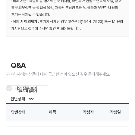
·
삭제 기준
: 욕설·비방·명예훼손·허위사실, 타인의 개인정보·연락처 노출, 광고·
홍보·외부링크 등 상업적 목적, 저작권·초상권 침해 및 상품과 무관한 내용의
후기는 삭제될 수 있습니다.
·
삭제 시 이의제기
: 후기가 삭제된 경우 고객센터(1644-7523) 또는 1:1 문의
게시판으로 접수해 주시면 확인 후 회신드립니다.
Q&A
구매하시려는 상품에 대해 궁금한 점이 있으신 경우 문의해주세요.
나의 질문 보기
Q&A 작성하기
답변상태
제목
작성자
작성일