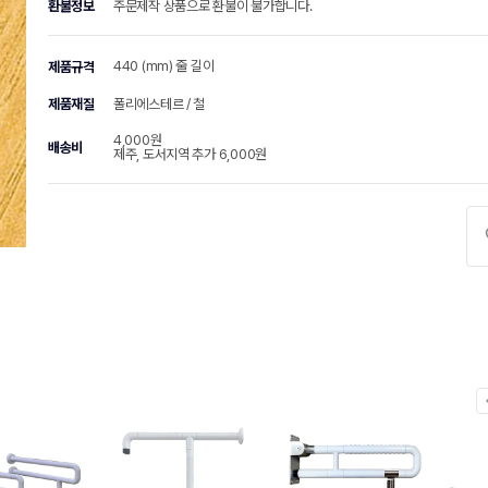
환불정보
주문제작 상품으로 환불이 불가합니다.
440 (mm) 줄 길이
제품규격
제품재질
폴리에스테르 / 철
4,000원
배송비
제주, 도서지역 추가 6,000원
chevr