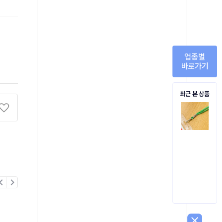
업종별
바로가기
최근 본 상품
on_left
chevron_right
close