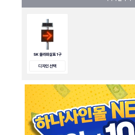
SK 쏠라화살표 1구
디자인 선택