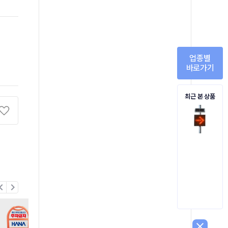
업종별
바로가기
최근 본 상품
on_left
chevron_right
close