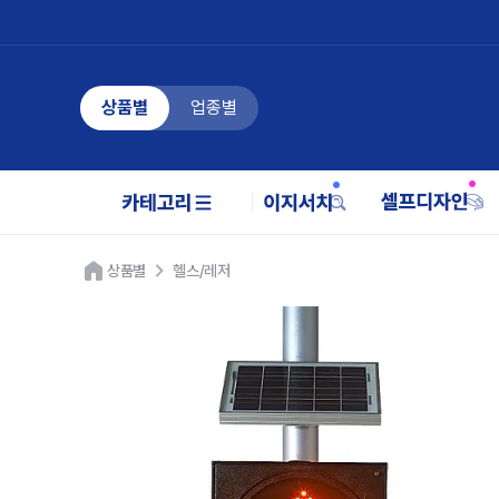
상품별
업종별
상품별
헬스/레저