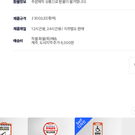
환불정보
주문제작 상품으로 환불이 불가합니다.
∮300(LED황색)
제품규격
제품재질
12시간용, 24시간용 / 지주별도 판매
착불 화물(퀵)배송
배송비
제주, 도서지역 추가 6,000원
chevr