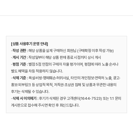
[상품 사용후기 운영 안내]
·
작성 권한
: 해당 상품을 실제 구매하신 회원님 (구매확정 이후 작성 가능)
·
게시 기간
: 작성일부터 해당 상품 판매 종료 시점까지 상시 게시
·
평점 기준
: 별점 5점 만점의 구매자 자율 평가이며, 평점에 따라 노출 순서나
별도 혜택을 차등 적용하지 않습니다.
·
삭제 기준
: 욕설·비방·명예훼손·허위사실, 타인의 개인정보·연락처 노출, 광고·
홍보·외부링크 등 상업적 목적, 저작권·초상권 침해 및 상품과 무관한 내용의
후기는 삭제될 수 있습니다.
·
삭제 시 이의제기
: 후기가 삭제된 경우 고객센터(1644-7523) 또는 1:1 문의
게시판으로 접수해 주시면 확인 후 회신드립니다.