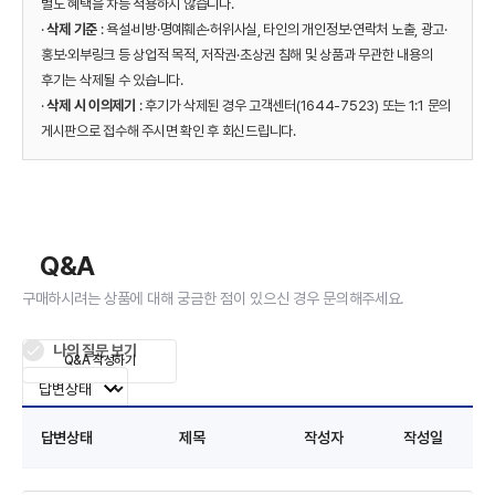
별도 혜택을 차등 적용하지 않습니다.
·
삭제 기준
: 욕설·비방·명예훼손·허위사실, 타인의 개인정보·연락처 노출, 광고·
홍보·외부링크 등 상업적 목적, 저작권·초상권 침해 및 상품과 무관한 내용의
후기는 삭제될 수 있습니다.
·
삭제 시 이의제기
: 후기가 삭제된 경우 고객센터(1644-7523) 또는 1:1 문의
게시판으로 접수해 주시면 확인 후 회신드립니다.
Q&A
구매하시려는 상품에 대해 궁금한 점이 있으신 경우 문의해주세요.
나의 질문 보기
Q&A 작성하기
답변상태
제목
작성자
작성일