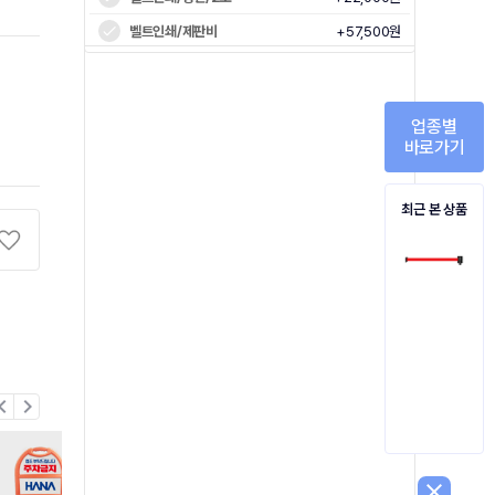
벨트인쇄/제판비
+57,500원
업종별
바로가기
최근 본 상품
on_left
chevron_right
close