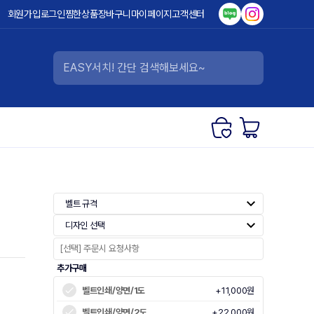
회원가입
로그인
찜한상품
장바구니
마이페이지
고객센터
벨트 규격
디자인 선택
추가구매
벨트인쇄/양면/1도
+11,000원
벨트인쇄/양면/2도
+22,000원