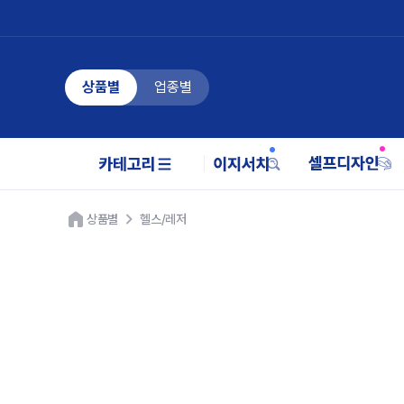
상품별
업종별
상품별
헬스/레저