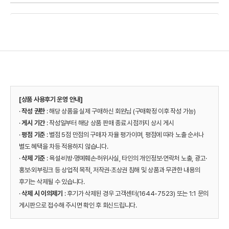
[상품 사용후기 운영 안내]
·
작성 권한
: 해당 상품을 실제 구매하신 회원님 (구매확정 이후 작성 가능)
·
게시 기간
: 작성일부터 해당 상품 판매 종료 시점까지 상시 게시
·
평점 기준
: 별점 5점 만점의 구매자 자율 평가이며, 평점에 따라 노출 순서나
별도 혜택을 차등 적용하지 않습니다.
·
삭제 기준
: 욕설·비방·명예훼손·허위사실, 타인의 개인정보·연락처 노출, 광고·
홍보·외부링크 등 상업적 목적, 저작권·초상권 침해 및 상품과 무관한 내용의
후기는 삭제될 수 있습니다.
·
삭제 시 이의제기
: 후기가 삭제된 경우 고객센터(1644-7523) 또는 1:1 문의
게시판으로 접수해 주시면 확인 후 회신드립니다.