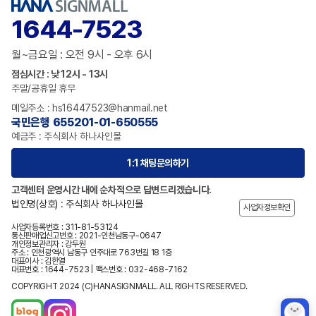
1644-7523
월~금요일 : 오전 9시 - 오후 6시
점심시간 : 낮 12시 - 13시
주말/공휴일 휴무
메일주소 : hs16447523@hanmail.net
국민은행 655201-01-650555
예금주 : 주식회사 하나사인몰
1:1 채팅문의하기
고객센터 운영시간 내에 순차적으로 답변드리겠습니다.
법인명(상호) : 주식회사 하나사인몰
사업자정보확인
사업자등록번호 : 311-81-53124
통신판매업신고번호 : 2021-인천남동구-0647
개인정보관리자 : 강두원
주소 : 인천광역시 남동구 인주대로 763번길 18 1층
대표이사 : 김한열
대표번호 : 1644-7523 | 팩스번호 : 032-468-7162
COPYRIGHT 2024 (C)HANASIGNMALL. ALL RIGHTS RESERVED.