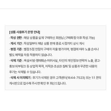
[상품 사용후기 운영 안내]
·
작성 권한
: 해당 상품을 실제 구매하신 회원님 (구매확정 이후 작성 가능)
·
게시 기간
: 작성일부터 해당 상품 판매 종료 시점까지 상시 게시
·
평점 기준
: 별점 5점 만점의 구매자 자율 평가이며, 평점에 따라 노출 순서나
별도 혜택을 차등 적용하지 않습니다.
·
삭제 기준
: 욕설·비방·명예훼손·허위사실, 타인의 개인정보·연락처 노출, 광고·
홍보·외부링크 등 상업적 목적, 저작권·초상권 침해 및 상품과 무관한 내용의
후기는 삭제될 수 있습니다.
·
삭제 시 이의제기
: 후기가 삭제된 경우 고객센터(1644-7523) 또는 1:1 문의
게시판으로 접수해 주시면 확인 후 회신드립니다.