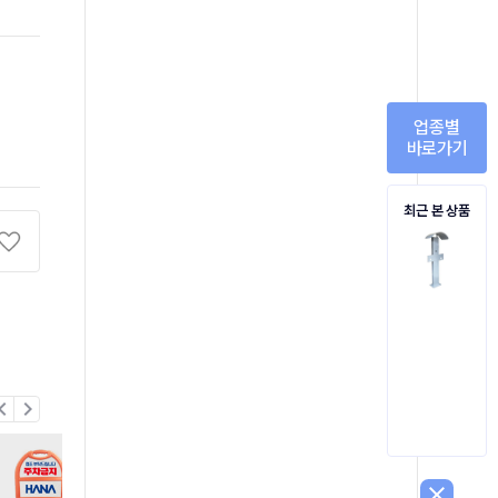
업종별
바로가기
최근 본 상품
on_left
chevron_right
close