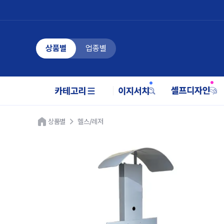
상품별
업종별
상품별
헬스/레저