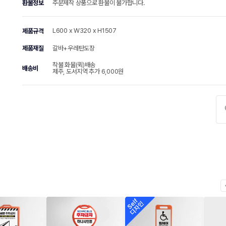
환불정보
주문제작 상품으로 환불이 불가합니다.
L600 x W320 x H1507
제품규격
제품재질
갈바+우레탄도장
착불 화물(퀵)배송
배송비
제주, 도서지역 추가 6,000원
chevr