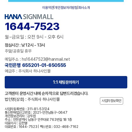
이용약관
|
개인정보처리방침
|
회사소개
1644-7523
월~금요일 : 오전 9시 - 오후 6시
점심시간 : 낮 12시 - 13시
주말/공휴일 휴무
메일주소 : hs16447523@hanmail.net
국민은행 655201-01-650555
예금주 : 주식회사 하나사인몰
1:1 채팅문의하기
고객센터 운영시간 내에 순차적으로 답변드리겠습니다.
법인명(상호) : 주식회사 하나사인몰
사업자정보확인
사업자등록번호 : 311-81-53124
통신판매업신고번호 : 2021-인천남동구-0647
개인정보관리자 : 강두원
주소 : 인천광역시 남동구 인주대로 763번길 18 1층
대표이사 : 김한열
대표번호 : 1644-7523 | 팩스번호 : 032-468-7162