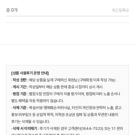
총
0
개
최근등록순
[상품 사용후기 운영 안내]
·
작성 권한
: 해당 상품을 실제 구매하신 회원님 (구매확정 이후 작성 가능)
·
게시 기간
: 작성일부터 해당 상품 판매 종료 시점까지 상시 게시
·
평점 기준
: 별점 5점 만점의 구매자 자율 평가이며, 평점에 따라 노출 순서나
별도 혜택을 차등 적용하지 않습니다.
·
삭제 기준
: 욕설·비방·명예훼손·허위사실, 타인의 개인정보·연락처 노출, 광고·
홍보·외부링크 등 상업적 목적, 저작권·초상권 침해 및 상품과 무관한 내용의
후기는 삭제될 수 있습니다.
·
삭제 시 이의제기
: 후기가 삭제된 경우 고객센터(1644-7523) 또는 1:1 문의