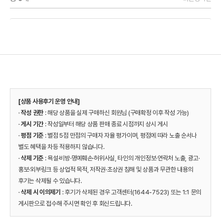
[상품 사용후기 운영 안내]
·
작성 권한
: 해당 상품을 실제 구매하신 회원님 (구매확정 이후 작성 가능)
·
게시 기간
: 작성일부터 해당 상품 판매 종료 시점까지 상시 게시
·
평점 기준
: 별점 5점 만점의 구매자 자율 평가이며, 평점에 따라 노출 순서나
별도 혜택을 차등 적용하지 않습니다.
·
삭제 기준
: 욕설·비방·명예훼손·허위사실, 타인의 개인정보·연락처 노출, 광고·
홍보·외부링크 등 상업적 목적, 저작권·초상권 침해 및 상품과 무관한 내용의
후기는 삭제될 수 있습니다.
·
삭제 시 이의제기
: 후기가 삭제된 경우 고객센터(1644-7523) 또는 1:1 문의
게시판으로 접수해 주시면 확인 후 회신드립니다.