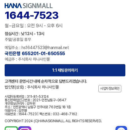
1644-7523
월~금요일 : 오전 9시 - 오후 6시
점심시간 : 낮 12시 - 13시
주말/공휴일 휴무
메일주소 : hs16447523@hanmail.net
국민은행 655201-01-650555
예금주 : 주식회사 하나사인몰
1:1 채팅문의하기
고객센터 운영시간 내에 순차적으로 답변드리겠습니다.
법인명(상호) : 주식회사 하나사인몰
사업자정보확인
사업자등록번호 : 311-81-53124
통신판매업신고번호 : 2021-인천남동구-0647
개인정보관리자 : 강두원
주소 : 인천광역시 남동구 인주대로 763번길 18 1층
대표이사 : 김한열
대표번호 : 1644-7523 | 팩스번호 : 032-468-7162
COPYRIGHT 2024 (C)HANASIGNMALL. ALL RIGHTS RESERVED.