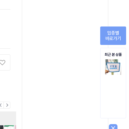
업종별
바로가기
최근 본 상품
on_left
chevron_right
close