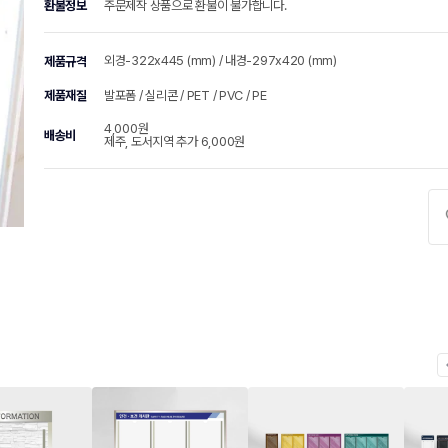
환불정보
주문제작 상품으로 환불이 불가합니다.
외경-322x445 (mm) / 내경-297x420 (mm)
제품규격
제품재질
발포폼 / 실리콘 / PET / PVC / PE
4,000원
배송비
제주, 도서지역 추가 6,000원
chevr