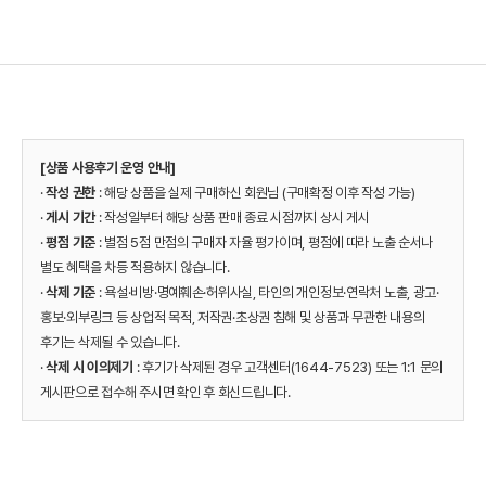
[상품 사용후기 운영 안내]
·
작성 권한
: 해당 상품을 실제 구매하신 회원님 (구매확정 이후 작성 가능)
·
게시 기간
: 작성일부터 해당 상품 판매 종료 시점까지 상시 게시
·
평점 기준
: 별점 5점 만점의 구매자 자율 평가이며, 평점에 따라 노출 순서나
별도 혜택을 차등 적용하지 않습니다.
·
삭제 기준
: 욕설·비방·명예훼손·허위사실, 타인의 개인정보·연락처 노출, 광고·
홍보·외부링크 등 상업적 목적, 저작권·초상권 침해 및 상품과 무관한 내용의
후기는 삭제될 수 있습니다.
·
삭제 시 이의제기
: 후기가 삭제된 경우 고객센터(1644-7523) 또는 1:1 문의
게시판으로 접수해 주시면 확인 후 회신드립니다.