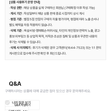
[상품 사용후기 운영 안내]
·
작성 권한
: 해당 상품을 실제 구매하신 회원님 (구매확정 이후 작성 가능)
·
게시 기간
: 작성일부터 해당 상품 판매 종료 시점까지 상시 게시
·
평점 기준
: 별점 5점 만점의 구매자 자율 평가이며, 평점에 따라 노출 순서나
별도 혜택을 차등 적용하지 않습니다.
·
삭제 기준
: 욕설·비방·명예훼손·허위사실, 타인의 개인정보·연락처 노출, 광고·
홍보·외부링크 등 상업적 목적, 저작권·초상권 침해 및 상품과 무관한 내용의
후기는 삭제될 수 있습니다.
·
삭제 시 이의제기
: 후기가 삭제된 경우 고객센터(1644-7523) 또는 1:1 문의
게시판으로 접수해 주시면 확인 후 회신드립니다.
Q&A
구매하시려는 상품에 대해 궁금한 점이 있으신 경우 문의해주세요.
나의 질문 보기
Q&A 작성하기