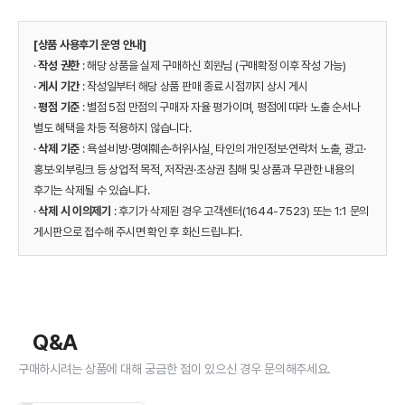
[상품 사용후기 운영 안내]
·
작성 권한
: 해당 상품을 실제 구매하신 회원님 (구매확정 이후 작성 가능)
·
게시 기간
: 작성일부터 해당 상품 판매 종료 시점까지 상시 게시
·
평점 기준
: 별점 5점 만점의 구매자 자율 평가이며, 평점에 따라 노출 순서나
별도 혜택을 차등 적용하지 않습니다.
·
삭제 기준
: 욕설·비방·명예훼손·허위사실, 타인의 개인정보·연락처 노출, 광고·
홍보·외부링크 등 상업적 목적, 저작권·초상권 침해 및 상품과 무관한 내용의
후기는 삭제될 수 있습니다.
·
삭제 시 이의제기
: 후기가 삭제된 경우 고객센터(1644-7523) 또는 1:1 문의
게시판으로 접수해 주시면 확인 후 회신드립니다.
Q&A
구매하시려는 상품에 대해 궁금한 점이 있으신 경우 문의해주세요.