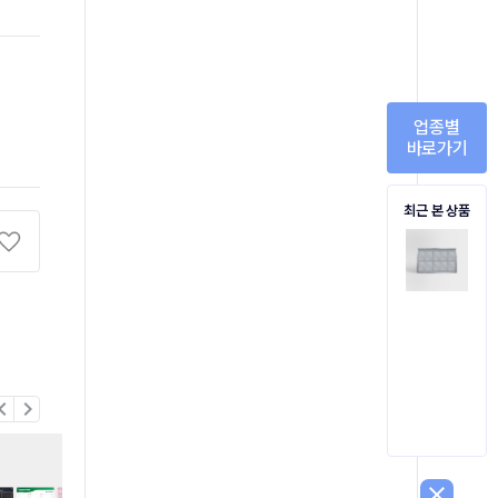
업종별
바로가기
최근 본 상품
on_left
chevron_right
close