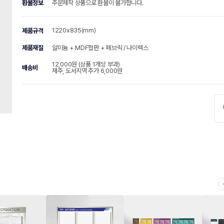
환불정보
주문제작 상품으로 환불이 불가합니다.
1220x835(mm)
제품규격
제품재질
알미늄 + MDF합판 + 페브릭 / 나이렉스
12,000원 (상품 1개당 부과)
배송비
제주, 도서지역 추가 6,000원
chevr