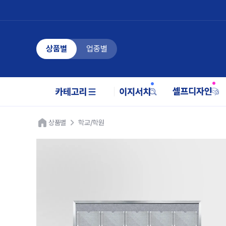
상품별
업종별
상품별
학교/학원