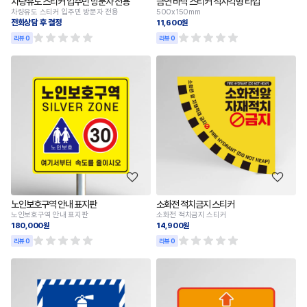
차량유도 스티커 입주민 방문자 전용
금연 바닥 스티커 직사각형 타입
차량유도 스티커 입주민 방문자 전용
500x150mm
전화상담 후 결정
11,600원
리뷰 0
리뷰 0
노인보호구역 안내 표지판
소화전 적치금지 스티커
노인보호구역 안내 표지판
소화전 적치금지 스티커
180,000원
14,900원
리뷰 0
리뷰 0