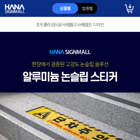
상품별
업종별
포트폴리오
시공사례
출고사례
셀프 디자인