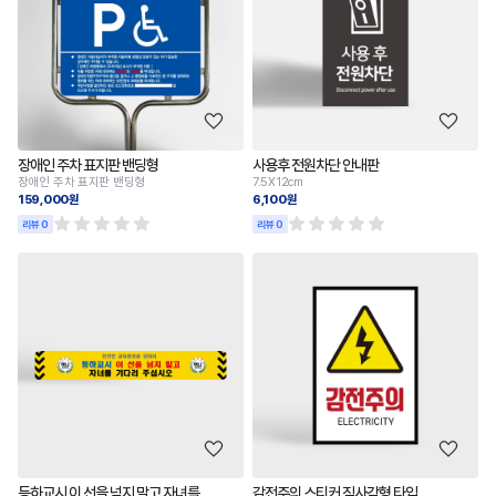
장애인 주차 표지판 밴딩형
사용후 전원차단 안내판
장애인 주차 표지판 밴딩형
7.5X12cm
159,000원
6,100원
리뷰 0
리뷰 0
등하교시 이 선을 넘지 말고 자녀를
감전주의 스티커 직사각형 타입