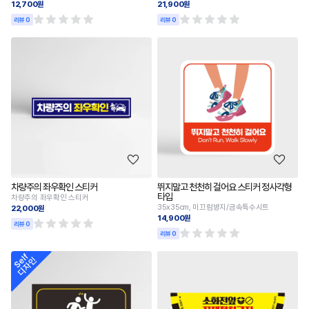
12,700원
21,900원
리뷰 0
리뷰 0
차량주의 좌우확인 스티커
뛰지말고 천천히 걸어요 스티커 정사각형
타입
차량주의 좌우확인 스티커
35x35cm, 미끄럼방지/금속특수시트
22,000원
14,900원
리뷰 0
리뷰 0