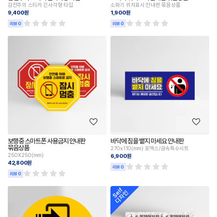
감전주의 스티커 긴사각형 타입
소화기 위치표시 안내판 묶음상품
9,400원
1,900원
리뷰 0
리뷰 0
보행중 스마트폰 사용금지 안내판
바닥에 침을 뱉지 마세요 안내판
묶음상품
270x110(mm) 포맥스/금속특수시트
250X250(mm)
6,900원
42,800원
리뷰 0
리뷰 0