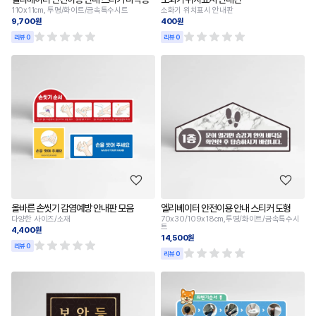
110x11cm, 투명/화이트/금속특수시트
소화기 위치표시 안내판
9,700원
400원
리뷰 0
리뷰 0
올바른 손씻기 감염예방 안내판 모음
엘리베이터 안전이용 안내 스티커 도형
다양한 사이즈/소재
70x30/109x18cm,투명/화이트/금속특수시
트
4,400원
14,500원
리뷰 0
리뷰 0