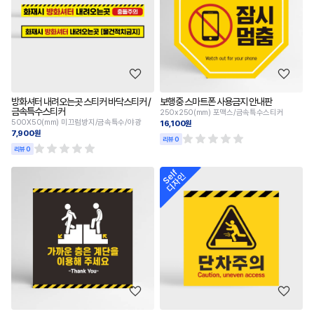
방화셔터 내려오는곳 스티커 바닥스티커 /
보행중 스마트폰 사용금지 안내판
금속특수스티커
250x250(mm) 포맥스/금속특수스티커
500X50(mm) 미끄럼방지/금속특수/야광
16,100원
7,900원
리뷰 0
리뷰 0