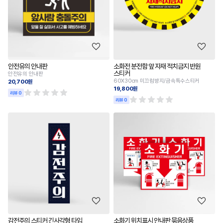
안전유의 안내판
소화전 분전함 앞 자재 적치금지 반원
스티커
안전유의 안내판
60X30cm 미끄럼방지/금속특수스티커
20,700원
19,800원
리뷰 0
리뷰 0
감전주의 스티커 긴사각형 타입
소화기 위치표시 안내판 묶음상품