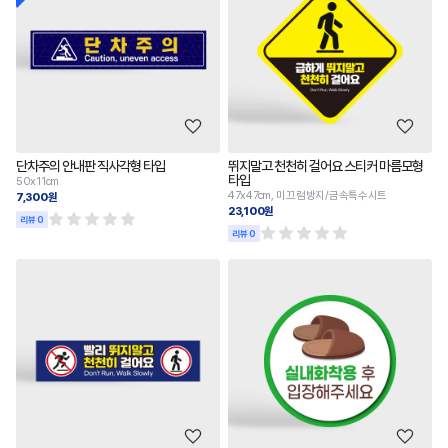
단차주의 안내판 직사각형 타입
뛰지말고 천천히 걸어요 스티커 마름모형
타입
50x11cm
47x47cm, 미끄럼방지/금속특수시트
7,300원
23,100원
리뷰 0
리뷰 0