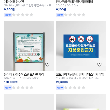
계단 이용 안내판
단차주의 안내판 정사각형 타입
15~20cm,포맥스/미끄럼방지/금속특수시트
20x20 / 30x30cm
9,400원
6,100원
리뷰 0
리뷰 0
놀이터 안전수칙 스텐 표지판 사각
오토바이 지상출입 금지 바닥스티커 타입
80x76x200 / 80x76x170cm
오토바이 지상출입 금지 바닥스티커 타입
138,000원
26,600원
리뷰 0
리뷰 0