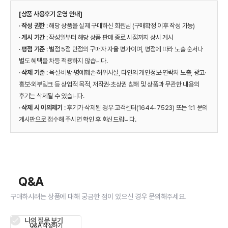
[상품 사용후기 운영 안내]
·
작성 권한
: 해당 상품을 실제 구매하신 회원님 (구매확정 이후 작성 가능)
·
게시 기간
: 작성일부터 해당 상품 판매 종료 시점까지 상시 게시
·
평점 기준
: 별점 5점 만점의 구매자 자율 평가이며, 평점에 따라 노출 순서나
별도 혜택을 차등 적용하지 않습니다.
·
삭제 기준
: 욕설·비방·명예훼손·허위사실, 타인의 개인정보·연락처 노출, 광고·
홍보·외부링크 등 상업적 목적, 저작권·초상권 침해 및 상품과 무관한 내용의
후기는 삭제될 수 있습니다.
·
삭제 시 이의제기
: 후기가 삭제된 경우 고객센터(1644-7523) 또는 1:1 문의
게시판으로 접수해 주시면 확인 후 회신드립니다.
Q&A
구매하시려는 상품에 대해 궁금한 점이 있으신 경우 문의해주세요.
나의 질문 보기
Q&A 작성하기