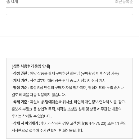
총
0
개
최근등록순
[상품 사용후기 운영 안내]
·
작성 권한
: 해당 상품을 실제 구매하신 회원님 (구매확정 이후 작성 가능)
·
게시 기간
: 작성일부터 해당 상품 판매 종료 시점까지 상시 게시
·
평점 기준
: 별점 5점 만점의 구매자 자율 평가이며, 평점에 따라 노출 순서나
별도 혜택을 차등 적용하지 않습니다.
·
삭제 기준
: 욕설·비방·명예훼손·허위사실, 타인의 개인정보·연락처 노출, 광고·
홍보·외부링크 등 상업적 목적, 저작권·초상권 침해 및 상품과 무관한 내용의
후기는 삭제될 수 있습니다.
·
삭제 시 이의제기
: 후기가 삭제된 경우 고객센터(1644-7523) 또는 1:1 문의
게시판으로 접수해 주시면 확인 후 회신드립니다.