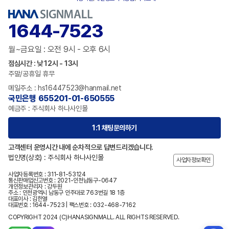
1644-7523
월~금요일 : 오전 9시 - 오후 6시
점심시간 : 낮 12시 - 13시
주말/공휴일 휴무
메일주소 : hs16447523@hanmail.net
국민은행 655201-01-650555
예금주 : 주식회사 하나사인몰
1:1 채팅문의하기
고객센터 운영시간 내에 순차적으로 답변드리겠습니다.
법인명(상호) : 주식회사 하나사인몰
사업자정보확인
사업자등록번호 : 311-81-53124
통신판매업신고번호 : 2021-인천남동구-0647
개인정보관리자 : 강두원
주소 : 인천광역시 남동구 인주대로 763번길 18 1층
대표이사 : 김한열
대표번호 : 1644-7523 | 팩스번호 : 032-468-7162
COPYRIGHT 2024 (C)HANASIGNMALL. ALL RIGHTS RESERVED.