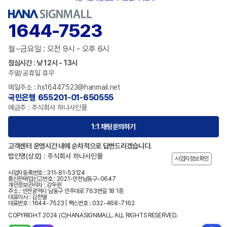
1644-7523
월~금요일 : 오전 9시 - 오후 6시
점심시간 : 낮 12시 - 13시
주말/공휴일 휴무
메일주소 : hs16447523@hanmail.net
국민은행 655201-01-650555
예금주 : 주식회사 하나사인몰
1:1 채팅문의하기
고객센터 운영시간 내에 순차적으로 답변드리겠습니다.
법인명(상호) : 주식회사 하나사인몰
사업자정보확인
사업자등록번호 : 311-81-53124
통신판매업신고번호 : 2021-인천남동구-0647
개인정보관리자 : 강두원
주소 : 인천광역시 남동구 인주대로 763번길 18 1층
대표이사 : 김한열
대표번호 : 1644-7523 | 팩스번호 : 032-468-7162
COPYRIGHT 2024 (C)HANASIGNMALL. ALL RIGHTS RESERVED.