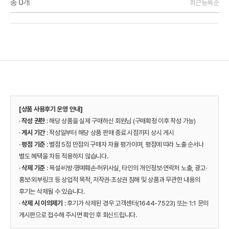
총
0
개
최근등록순
[상품 사용후기 운영 안내]
·
작성 권한
: 해당 상품을 실제 구매하신 회원님 (구매확정 이후 작성 가능)
·
게시 기간
: 작성일부터 해당 상품 판매 종료 시점까지 상시 게시
·
평점 기준
: 별점 5점 만점의 구매자 자율 평가이며, 평점에 따라 노출 순서나
별도 혜택을 차등 적용하지 않습니다.
·
삭제 기준
: 욕설·비방·명예훼손·허위사실, 타인의 개인정보·연락처 노출, 광고·
홍보·외부링크 등 상업적 목적, 저작권·초상권 침해 및 상품과 무관한 내용의
후기는 삭제될 수 있습니다.
·
삭제 시 이의제기
: 후기가 삭제된 경우 고객센터(1644-7523) 또는 1:1 문의
게시판으로 접수해 주시면 확인 후 회신드립니다.