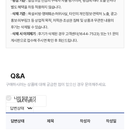
·
평점 기준
: 별점 5점 만점의 구매자 자율 평가이며, 평점에 따라 노출 순서나
별도 혜택을 차등 적용하지 않습니다.
·
삭제 기준
: 욕설·비방·명예훼손·허위사실, 타인의 개인정보·연락처 노출, 광고·
홍보·외부링크 등 상업적 목적, 저작권·초상권 침해 및 상품과 무관한 내용의
후기는 삭제될 수 있습니다.
·
삭제 시 이의제기
: 후기가 삭제된 경우 고객센터(1644-7523) 또는 1:1 문의
게시판으로 접수해 주시면 확인 후 회신드립니다.
Q&A
구매하시려는 상품에 대해 궁금한 점이 있으신 경우 문의해주세요.
나의 질문 보기
Q&A 작성하기
답변상태
제목
작성자
작성일