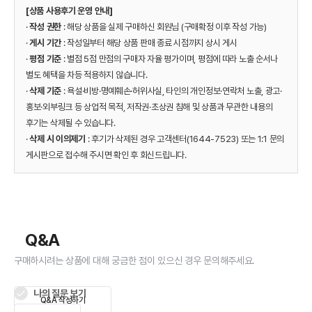
[상품 사용후기 운영 안내]
·
작성 권한
: 해당 상품을 실제 구매하신 회원님 (구매확정 이후 작성 가능)
·
게시 기간
: 작성일부터 해당 상품 판매 종료 시점까지 상시 게시
·
평점 기준
: 별점 5점 만점의 구매자 자율 평가이며, 평점에 따라 노출 순서나
별도 혜택을 차등 적용하지 않습니다.
·
삭제 기준
: 욕설·비방·명예훼손·허위사실, 타인의 개인정보·연락처 노출, 광고·
홍보·외부링크 등 상업적 목적, 저작권·초상권 침해 및 상품과 무관한 내용의
후기는 삭제될 수 있습니다.
·
삭제 시 이의제기
: 후기가 삭제된 경우 고객센터(1644-7523) 또는 1:1 문의
게시판으로 접수해 주시면 확인 후 회신드립니다.
Q&A
구매하시려는 상품에 대해 궁금한 점이 있으신 경우 문의해주세요.
나의 질문 보기
Q&A 작성하기