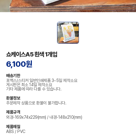
쇼케이스A5 흰색 1개입
6,100원
배송기한
포맥스/스티커 일반인쇄제품 3~5일 제작소요
게시판은 최소 14일 제작소요
기타 제품에 따라 다를 수 있습니다.
환불정보
주문제작 상품으로 환불이 불가합니다.
제품규격
외경-169x74x229(mm) / 내경-148x210(mm)
제품재질
ABS / PVC