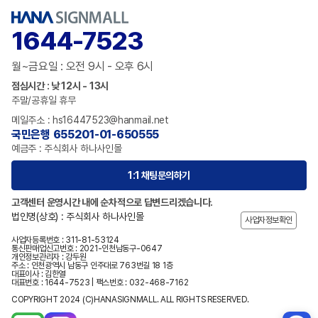
1644-7523
월~금요일 : 오전 9시 - 오후 6시
점심시간 : 낮 12시 - 13시
주말/공휴일 휴무
메일주소 : hs16447523@hanmail.net
국민은행 655201-01-650555
예금주 : 주식회사 하나사인몰
1:1 채팅문의하기
고객센터 운영시간 내에 순차적으로 답변드리겠습니다.
법인명(상호) : 주식회사 하나사인몰
사업자정보확인
사업자등록번호 : 311-81-53124
통신판매업신고번호 : 2021-인천남동구-0647
개인정보관리자 : 강두원
주소 : 인천광역시 남동구 인주대로 763번길 18 1층
대표이사 : 김한열
대표번호 : 1644-7523 | 팩스번호 : 032-468-7162
COPYRIGHT 2024 (C)HANASIGNMALL. ALL RIGHTS RESERVED.