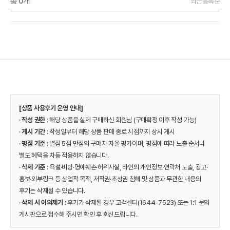
총
0
개
최근등록순
[상품 사용후기 운영 안내]
·
작성 권한
: 해당 상품을 실제 구매하신 회원님 (구매확정 이후 작성 가능)
·
게시 기간
: 작성일부터 해당 상품 판매 종료 시점까지 상시 게시
·
평점 기준
: 별점 5점 만점의 구매자 자율 평가이며, 평점에 따라 노출 순서나
별도 혜택을 차등 적용하지 않습니다.
·
삭제 기준
: 욕설·비방·명예훼손·허위사실, 타인의 개인정보·연락처 노출, 광고·
홍보·외부링크 등 상업적 목적, 저작권·초상권 침해 및 상품과 무관한 내용의
후기는 삭제될 수 있습니다.
·
삭제 시 이의제기
: 후기가 삭제된 경우 고객센터(1644-7523) 또는 1:1 문의
게시판으로 접수해 주시면 확인 후 회신드립니다.