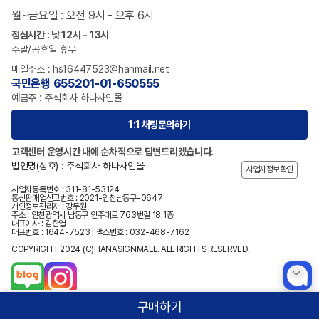
월~금요일 : 오전 9시 - 오후 6시
점심시간 : 낮 12시 - 13시
주말/공휴일 휴무
메일주소 : hs16447523@hanmail.net
국민은행 655201-01-650555
예금주 : 주식회사 하나사인몰
1:1 채팅문의하기
고객센터 운영시간 내에 순차적으로 답변드리겠습니다.
법인명(상호) : 주식회사 하나사인몰
사업자정보확인
사업자등록번호 : 311-81-53124
통신판매업신고번호 : 2021-인천남동구-0647
개인정보관리자 : 강두원
주소 : 인천광역시 남동구 인주대로 763번길 18 1층
대표이사 : 김한열
대표번호 : 1644-7523 | 팩스번호 : 032-468-7162
COPYRIGHT 2024 (C)HANASIGNMALL. ALL RIGHTS RESERVED.
구매하기
홈
카테고리
상품검색
로그인