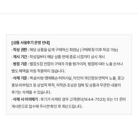
[상품 사용후기 운영 안내]
·
작성 권한
: 해당 상품을 실제 구매하신 회원님 (구매확정 이후 작성 가능)
·
게시 기간
: 작성일부터 해당 상품 판매 종료 시점까지 상시 게시
·
평점 기준
: 별점 5점 만점의 구매자 자율 평가이며, 평점에 따라 노출 순서나
별도 혜택을 차등 적용하지 않습니다.
·
삭제 기준
: 욕설·비방·명예훼손·허위사실, 타인의 개인정보·연락처 노출, 광고·
홍보·외부링크 등 상업적 목적, 저작권·초상권 침해 및 상품과 무관한 내용의
후기는 삭제될 수 있습니다.
·
삭제 시 이의제기
: 후기가 삭제된 경우 고객센터(1644-7523) 또는 1:1 문의
게시판으로 접수해 주시면 확인 후 회신드립니다.