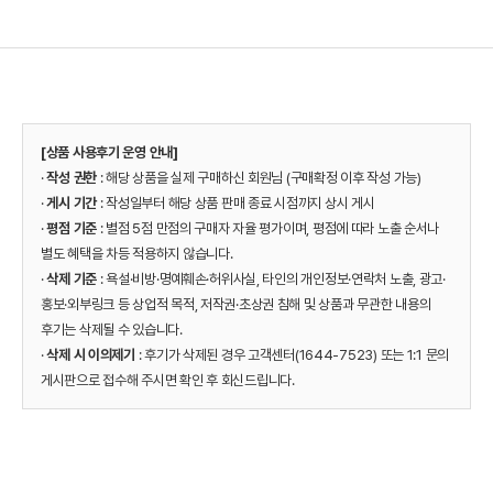
[상품 사용후기 운영 안내]
·
작성 권한
: 해당 상품을 실제 구매하신 회원님 (구매확정 이후 작성 가능)
·
게시 기간
: 작성일부터 해당 상품 판매 종료 시점까지 상시 게시
·
평점 기준
: 별점 5점 만점의 구매자 자율 평가이며, 평점에 따라 노출 순서나
별도 혜택을 차등 적용하지 않습니다.
·
삭제 기준
: 욕설·비방·명예훼손·허위사실, 타인의 개인정보·연락처 노출, 광고·
홍보·외부링크 등 상업적 목적, 저작권·초상권 침해 및 상품과 무관한 내용의
후기는 삭제될 수 있습니다.
·
삭제 시 이의제기
: 후기가 삭제된 경우 고객센터(1644-7523) 또는 1:1 문의
게시판으로 접수해 주시면 확인 후 회신드립니다.