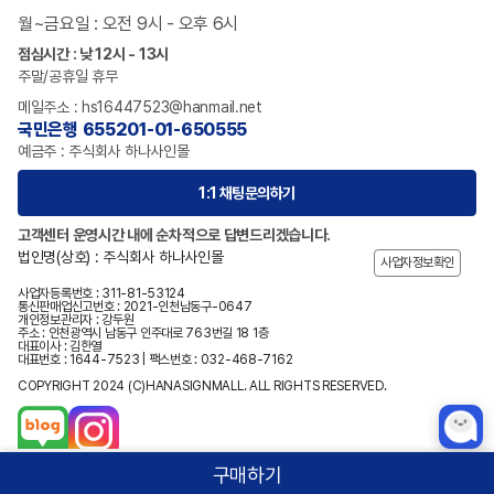
월~금요일 : 오전 9시 - 오후 6시
점심시간 : 낮 12시 - 13시
주말/공휴일 휴무
메일주소 : hs16447523@hanmail.net
국민은행 655201-01-650555
예금주 : 주식회사 하나사인몰
1:1 채팅문의하기
고객센터 운영시간 내에 순차적으로 답변드리겠습니다.
법인명(상호) : 주식회사 하나사인몰
사업자정보확인
사업자등록번호 : 311-81-53124
통신판매업신고번호 : 2021-인천남동구-0647
개인정보관리자 : 강두원
주소 : 인천광역시 남동구 인주대로 763번길 18 1층
대표이사 : 김한열
대표번호 : 1644-7523 | 팩스번호 : 032-468-7162
COPYRIGHT 2024 (C)HANASIGNMALL. ALL RIGHTS RESERVED.
구매하기
홈
카테고리
상품검색
로그인