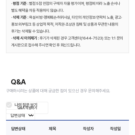
·
평점 기준
: 별점 5점 만점의 구매자 자율 평가이며, 평점에 따라 노출 순서나
별도 혜택을 차등 적용하지 않습니다.
·
삭제 기준
: 욕설·비방·명예훼손·허위사실, 타인의 개인정보·연락처 노출, 광고·
홍보·외부링크 등 상업적 목적, 저작권·초상권 침해 및 상품과 무관한 내용의
후기는 삭제될 수 있습니다.
·
삭제 시 이의제기
: 후기가 삭제된 경우 고객센터(1644-7523) 또는 1:1 문의
게시판으로 접수해 주시면 확인 후 회신드립니다.
Q&A
구매하시려는 상품에 대해 궁금한 점이 있으신 경우 문의해주세요.
나의 질문 보기
Q&A 작성하기
답변상태
제목
작성자
작성일