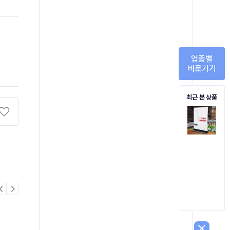
업종별
바로가기
최근 본 상품
on_left
chevron_right
close