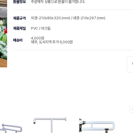
환불정보
주문제작 상품으로 환불이 불가합니다.
외경-210x80x320 (mm) / 내경-210x297 (mm)
제품규격
제품재질
PVC / 아크릴
4,000원
배송비
제주, 도서지역 추가 6,000원
chevr