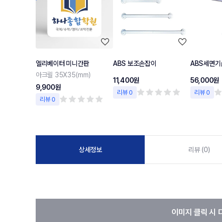
엘리베이터 미니간판
ABS 보조손잡이
ABS세면기
아크릴 35X35(mm)
11,400원
56,000원
9,900원
리뷰 0
리뷰 0
리뷰 0
상세정보
리뷰 (0)
이미지 클릭 시 