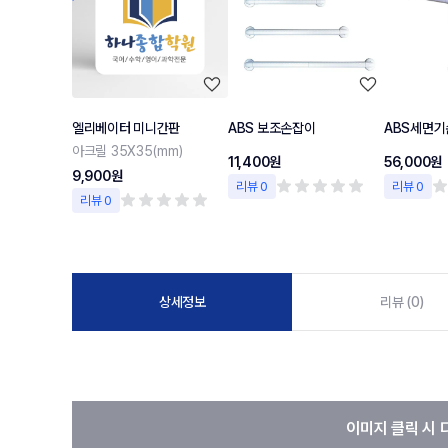
엘리베이터 미니간판
ABS 보조손잡이
ABS세면기
아크릴 35X35(mm)
11,400원
56,000원
9,900원
리뷰 0
리뷰 0
리뷰 0
상세정보
리뷰 (0)
이미지 클릭 시 