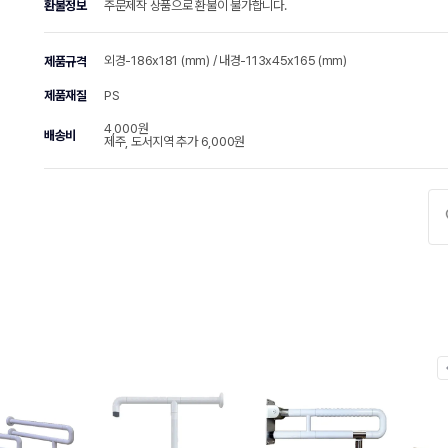
환불정보
주문제작 상품으로 환불이 불가합니다.
외경-186x181 (mm) / 내경-113x45x165 (mm)
제품규격
제품재질
PS
4,000원
배송비
제주, 도서지역 추가 6,000원
chevr