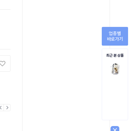
업종별
바로가기
최근 본 상품
on_left
chevron_right
close