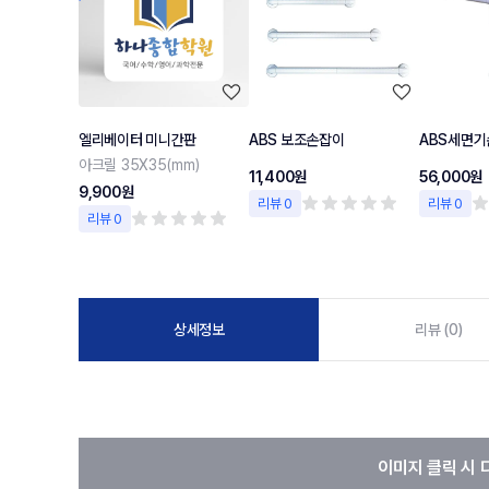
엘리베이터 미니간판
ABS 보조손잡이
ABS세면기
아크릴 35X35(mm)
11,400원
56,000원
9,900원
리뷰 0
리뷰 0
리뷰 0
상세정보
리뷰 (0)
이미지 클릭 시 