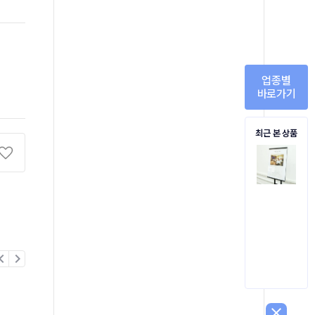
업종별
바로가기
최근 본 상품
on_left
chevron_right
close