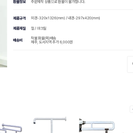
환불정보
주문제작 상품으로 환불이 불가합니다.
외경-320x1326(mm) / 내경-297x420(mm)
제품규격
제품재질
철 / 아크릴
착불 화물(퀵)배송
배송비
제주, 도서지역 추가 6,000원
chevr